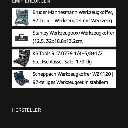
EMPFEHLUNGEN
Brüder Mannesmann Werkzeugkoffer,
87-teilig - Werkzeugset mit Werkzeug
aus Chrom-Vanadium-Stahl - inkl.
Stanley Werkzeugbox/Werkzeugkoffer
Schraubendreher, Zangen, Hammer,
(12.5, 32x18.8x13.2cm,
Wasserwaage, Stecknüsse & Bits | M29084
Werkzeugkasten mit Metallschließen,
KS Tools 917.0779 1/4+3/8+1/2
Organizer für Kleinteile und Zubehör,
Steckschlüssel-Satz, 179-tlg
entnehmbare Trage) STST1-75515
Scheppach Werkzeugkoffer WZK120 |
97-teiliges Werkzeugset in stabilem
Kunststoffkoffer | Werkzeuge mit
gummiertem Griff | Biteinsätze,
Schraubendreher, Sechskant-
HERSTELLER
Steckschlüsseleinsätze uvm.