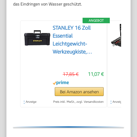
das Eindringen von Wasser geschützt.
ANGEBOT
STANLEY 16 Zoll
Essential
Leichtgewicht-
Werkzeugkiste,
STST1-75518
17,85 €
11,07 €
Bei Amazon ansehen
*
Anzeige
Preis inkl. MwSt., zzgl. Versandkosten
*
Anzeige