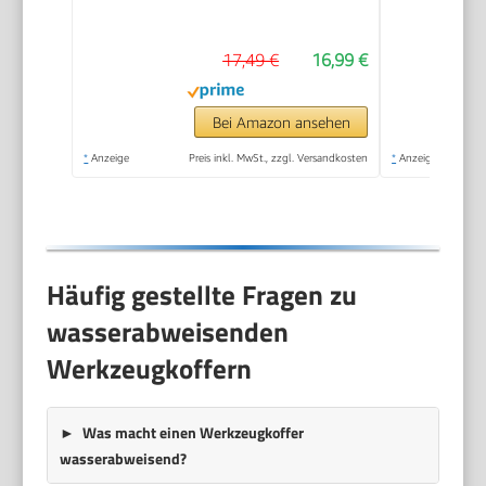
Werkzeugkiste (16
Zoll, mit
17,49 €
16,99 €
herausnehmbarer
Ablage, zwei
Organizern,
Bei Amazon ansehen
Metallschließen,
*
Anzeige
Preis inkl. MwSt., zzgl. Versandkosten
*
Anzeige
Kunststffgroff) 1-92-
065
Häufig gestellte Fragen zu
wasserabweisenden
Werkzeugkoffern
Was macht einen Werkzeugkoffer
wasserabweisend?