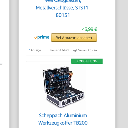
Werkzeugkasten,
Metallverschlüsse, STST1-
80151
43,99 €
Bei Amazon ansehen
*
Anzeige
Preis inkl. MwSt., zzgl. Versandkosten
EMPFEHLUNG
Scheppach Aluminium
Werkzeugkoffer TB200