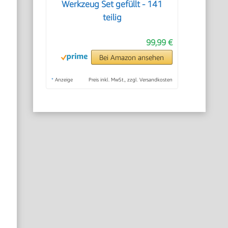
Werkzeug Set gefüllt - 141
teilig
99,99 €
Bei Amazon ansehen
*
Anzeige
Preis inkl. MwSt., zzgl. Versandkosten