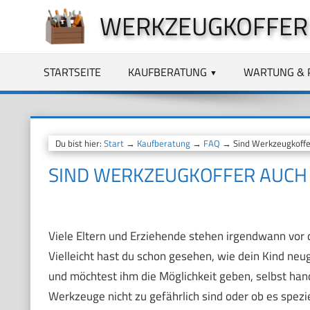
Zum
WERKZEUGKOFFER
Inhalt
springen
STARTSEITE
KAUFBERATUNG
WARTUNG & 
Du bist hier:
Start
→
Kaufberatung
→
FAQ
→ Sind Werkzeugkoffer
SIND WERKZEUGKOFFER AUCH 
Viele Eltern und Erziehende stehen irgendwann vor de
Vielleicht hast du schon gesehen, wie dein Kind neu
und möchtest ihm die Möglichkeit geben, selbst handw
Werkzeuge nicht zu gefährlich sind oder ob es spezi