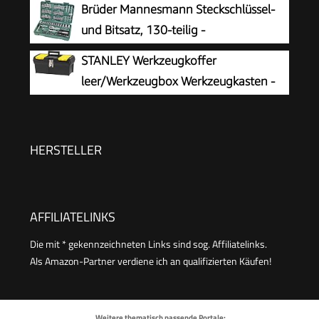
Brüder Mannesmann Steckschlüssel-
Frauen zum Haushalt Werkstatt DIY
Schraubwerkzeuge)
und Bitsatz, 130-teilig -
Werkzeugkoffer mit Ratsche,
STANLEY Werkzeugkoffer
Schraubendreher, Sechskantschlüssel,
leer/Werkzeugbox Werkzeugkasten -
Stecknüssen & 100 Bits - aus Chrom-Vanadium-
Werkzeugkiste (16 Zoll, mit herausnehmbarer
Stahl | M29166
Ablage, zwei Organizern, Metallschließen,
Kunststffgroff) 1-92-065
HERSTELLER
AFFILIATELINKS
Die mit * gekennzeichneten Links sind sog. Affiliatelinks.
Als Amazon-Partner verdiene ich an qualifizierten Käufen!
Weitere thematisch passende Portale: