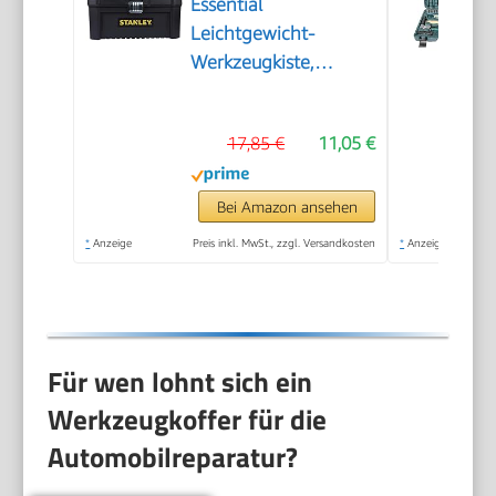
Essential
Leichtgewicht-
Werkzeugkiste,
STST1-75518
17,85 €
11,05 €
Bei Amazon ansehen
*
Anzeige
Preis inkl. MwSt., zzgl. Versandkosten
*
Anzeige
Für wen lohnt sich ein
Werkzeugkoffer für die
Automobilreparatur?