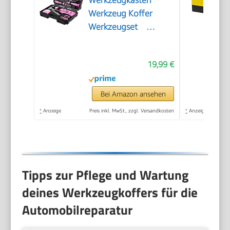
Werkzeug Koffer
Werkzeugset
Werkzeugbox：
DEKOPRO
19,99 €
Werkzeugkiste
Bestückt 42-tlg.
Universal Komplett
Bei Amazon ansehen
mit Werkzeuge
*
Anzeige
Preis inkl. MwSt., zzgl. Versandkosten
*
Anzeige
Handwerkzeug －
für Frauen zum
Haushalt Werkstatt
DIY
Tipps zur Pflege und Wartung
deines Werkzeugkoffers für die
Automobilreparatur