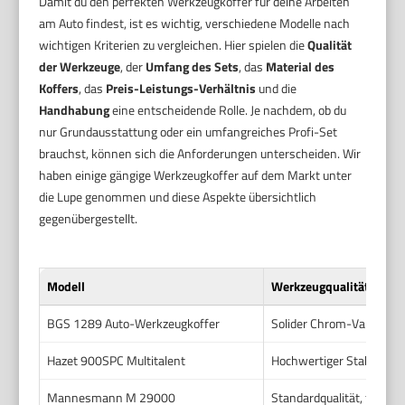
Damit du den perfekten Werkzeugkoffer für deine Arbeiten
am Auto findest, ist es wichtig, verschiedene Modelle nach
wichtigen Kriterien zu vergleichen. Hier spielen die
Qualität
der Werkzeuge
, der
Umfang des Sets
, das
Material des
Koffers
, das
Preis-Leistungs-Verhältnis
und die
Handhabung
eine entscheidende Rolle. Je nachdem, ob du
nur Grundausstattung oder ein umfangreiches Profi-Set
brauchst, können sich die Anforderungen unterscheiden. Wir
haben einige gängige Werkzeugkoffer auf dem Markt unter
die Lupe genommen und diese Aspekte übersichtlich
gegenübergestellt.
Modell
Werkzeugqualität
BGS 1289 Auto-Werkzeugkoffer
Solider Chrom-Vanadium 
Hazet 900SPC Multitalent
Hochwertiger Stahl, profe
Mannesmann M 29000
Standardqualität, für Ein