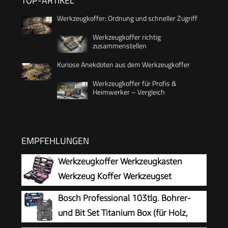
TOP-ARTIKEL
Werkzeugkoffer: Ordnung und schneller Zugriff
Werkzeugkoffer richtig
zusammenstellen
Kuriose Anekdoten aus dem Werkzeugkoffer
Werkzeugkoffer für Profis &
Heimwerker – Vergleich
EMPFEHLUNGEN
Werkzeugkoffer Werkzeugkasten
Werkzeug Koffer Werkzeugset
Werkzeugbox：DEKOPRO
Bosch Professional 103tlg. Bohrer-
Werkzeugkiste Bestückt 42-tlg. Universal
und Bit Set Titanium Box (für Holz,
Komplett mit Werkzeuge Handwerkzeug － für
Stein und Metall, Zubehör Bohr- und