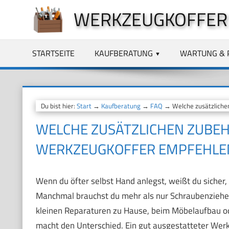
Zum
WERKZEUGKOFFER
Inhalt
springen
STARTSEITE
KAUFBERATUNG
WARTUNG & 
Du bist hier:
Start
→
Kaufberatung
→
FAQ
→ Welche zusätzlichen
WELCHE ZUSÄTZLICHEN ZUBEHÖ
WERKZEUGKOFFER EMPFEHLE
Wenn du öfter selbst Hand anlegst, weißt du sicher, 
Manchmal brauchst du mehr als nur Schraubenzieher
kleinen Reparaturen zu Hause, beim Möbelaufbau ode
macht den Unterschied. Ein gut ausgestatteter Werk