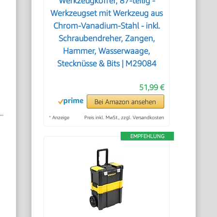
Werkzeugkoffer, 87-teilig -
Werkzeugset mit Werkzeug aus
Chrom-Vanadium-Stahl - inkl.
Schraubendreher, Zangen,
Hammer, Wasserwaage,
Stecknüsse & Bits | M29084
51,99 €
Bei Amazon ansehen
*
Anzeige
Preis inkl. MwSt., zzgl. Versandkosten
EMPFEHLUNG
–