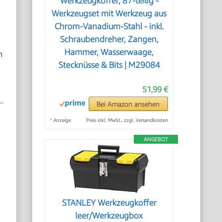
Werkzeugkoffer, 87-teilig -
Werkzeugset mit Werkzeug aus
Chrom-Vanadium-Stahl - inkl.
Schraubendreher, Zangen,
Hammer, Wasserwaage,
m
Stecknüsse & Bits | M29084
51,99 €
Bei Amazon ansehen
*
Anzeige
Preis inkl. MwSt., zzgl. Versandkosten
ANGEBOT
STANLEY Werkzeugkoffer
leer/Werkzeugbox