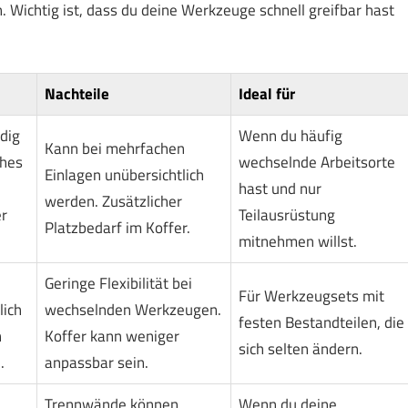
. Wichtig ist, dass du deine Werkzeuge schnell greifbar hast
Nachteile
Ideal für
dig
Wenn du häufig
Kann bei mehrfachen
hes
wechselnde Arbeitsorte
Einlagen unübersichtlich
hast und nur
werden. Zusätzlicher
er
Teilausrüstung
Platzbedarf im Koffer.
mitnehmen willst.
Geringe Flexibilität bei
Für Werkzeugsets mit
lich
wechselnden Werkzeugen.
festen Bestandteilen, die
n
Koffer kann weniger
sich selten ändern.
.
anpassbar sein.
Trennwände können
Wenn du deine