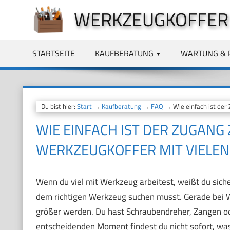
Zum
WERKZEUGKOFFER
Inhalt
springen
STARTSEITE
KAUFBERATUNG
WARTUNG & 
Du bist hier:
Start
→
Kaufberatung
→
FAQ
→ Wie einfach ist der
WIE EINFACH IST DER ZUGANG
WERKZEUGKOFFER MIT VIELEN
Wenn du viel mit Werkzeug arbeitest, weißt du sich
dem richtigen Werkzeug suchen musst. Gerade bei W
größer werden. Du hast Schraubendreher, Zangen ode
entscheidenden Moment findest du nicht sofort, was