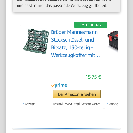
und hast immer das passende Werkzeug griffbereit.
EMPFEHLUNG
Brüder Mannesmann
Steckschlüssel- und
Bitsatz, 130-teilig -
Werkzeugkoffer mit
Ratsche,
Schraubendreher,
15,75 €
Sechskantschlüssel,
Stecknüssen & 100
Bits - aus Chrom-
Bei Amazon ansehen
Vanadium-Stahl |
*
Anzeige
Preis inkl. MwSt., zzgl. Versandkosten
*
Anzeige
M29166