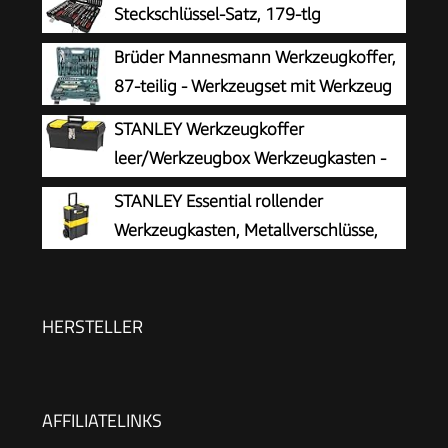
Steckschlüssel-Satz, 179-tlg
Brüder Mannesmann Werkzeugkoffer,
87-teilig - Werkzeugset mit Werkzeug
aus Chrom-Vanadium-Stahl - inkl.
STANLEY Werkzeugkoffer
Schraubendreher, Zangen, Hammer,
leer/Werkzeugbox Werkzeugkasten -
Wasserwaage, Stecknüsse & Bits | M29084
Werkzeugkiste (16 Zoll, mit herausnehmbarer
STANLEY Essential rollender
Ablage, zwei Organizern, Metallschließen,
Werkzeugkasten, Metallverschlüsse,
Kunststffgroff) 1-92-065
STST1-80151
HERSTELLER
AFFILIATELINKS