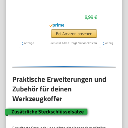
Werkzeugkasten mit
Metallschließen,
8,99 €
Organizer für
Kleinteile und
Zubehör,
Bei Amazon ansehen
entnehmbare Trage)
*
Anzeige
Preis inkl. MwSt., zzgl. Versandkosten
*
Anzeige
STST1-75515
Praktische Erweiterungen und
Zubehör für deinen
Werkzeugkoffer
Zusätzliche Steckschlüsselsätze
Erweiterte Steckschlüsselsätze sind besonders nützlich,