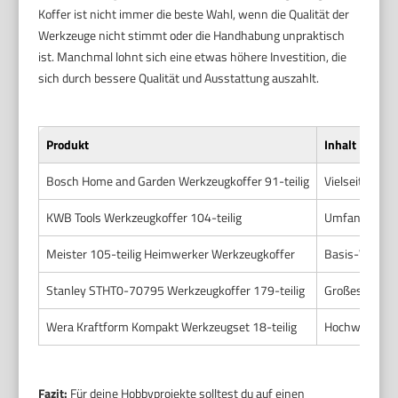
Koffer ist nicht immer die beste Wahl, wenn die Qualität der
Werkzeuge nicht stimmt oder die Handhabung unpraktisch
ist. Manchmal lohnt sich eine etwas höhere Investition, die
sich durch bessere Qualität und Ausstattung auszahlt.
Produkt
Inhalt
Bosch Home and Garden Werkzeugkoffer 91-teilig
Vielseitiges 
KWB Tools Werkzeugkoffer 104-teilig
Umfangreiche
Meister 105-teilig Heimwerker Werkzeugkoffer
Basis-Werkze
Stanley STHT0-70795 Werkzeugkoffer 179-teilig
Großes Sortim
Wera Kraftform Kompakt Werkzeugset 18-teilig
Hochwertige 
Fazit:
Für deine Hobbyprojekte solltest du auf einen