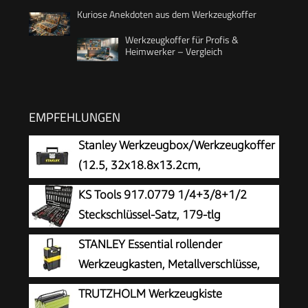
Kuriose Anekdoten aus dem Werkzeugkoffer
Werkzeugkoffer für Profis &
Heimwerker – Vergleich
EMPFEHLUNGEN
Stanley Werkzeugbox/Werkzeugkoffer
(12.5, 32x18.8x13.2cm,
Werkzeugkasten mit Metallschließen,
KS Tools 917.0779 1/4+3/8+1/2
Organizer für Kleinteile und Zubehör,
Steckschlüssel-Satz, 179-tlg
entnehmbare Trage) STST1-75515
STANLEY Essential rollender
Werkzeugkasten, Metallverschlüsse,
STST1-80151
TRUTZHOLM Werkzeugkiste