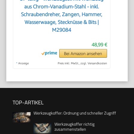
aus Chrom-Vanadium-Stahl - inkl.
Schraubendreher, Zangen, Hammer,
Wasserwaage, Stecknüsse & Bits |
M29084
48,99 €
Bei Amazon ansehen
*
Anzeige
Preis inkl. MwSt., zzgl. Versandkosten
TOP-ARTIKEL
Werkzeugkoffer: Ordnung und schneller Zugriff
Werkzeugkoffer richtig
zusammenstellen