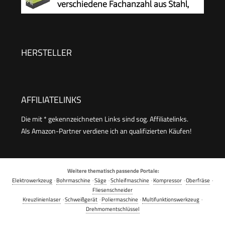
verschiedene Fachanzahl aus Stahl,
klappbare Tragegriffe, universell
einsetzbar (5 oder 7 Fächer) (7 Fächer)
HERSTELLER
AFFILIATELINKS
Die mit * gekennzeichneten Links sind sog. Affiliatelinks.
Als Amazon-Partner verdiene ich an qualifizierten Käufen!
Weitere thematisch passende Portale:
Elektrowerkzeug
·
Bohrmaschine
·
Säge
·
Schleifmaschine
·
Kompressor
·
Oberfräse
·
Fliesenschneider
Kreuzlinienlaser
·
Schweißgerät
·
Poliermaschine
·
Multifunktionswerkzeug
·
Drehmomentschlüssel