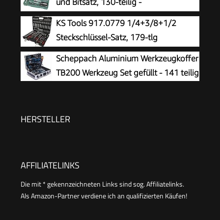
und Bitsatz, 130-teilig -
Werkzeugkoffer mit Ratsche,
KS Tools 917.0779 1/4+3/8+1/2
Schraubendreher, Sechskantschlüssel,
Steckschlüssel-Satz, 179-tlg
Stecknüssen & 100 Bits - aus Chrom-Vanadium-
Scheppach Aluminium Werkzeugkoffer
Stahl | M29166
TB200 Werkzeug Set gefüllt - 141 teilig
HERSTELLER
AFFILIATELINKS
Die mit * gekennzeichneten Links sind sog. Affiliatelinks.
Als Amazon-Partner verdiene ich an qualifizierten Käufen!