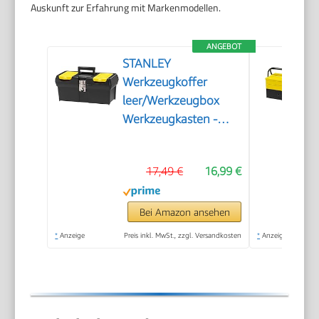
Auskunft zur Erfahrung mit Markenmodellen.
ANGEBOT
STANLEY
Werkzeugkoffer
leer/Werkzeugbox
Werkzeugkasten -
Werkzeugkiste (16
Zoll, mit
17,49 €
16,99 €
herausnehmbarer
Ablage, zwei
Organizern,
Bei Amazon ansehen
Metallschließen,
*
Anzeige
Preis inkl. MwSt., zzgl. Versandkosten
*
Anzeige
Kunststffgroff) 1-92-
065