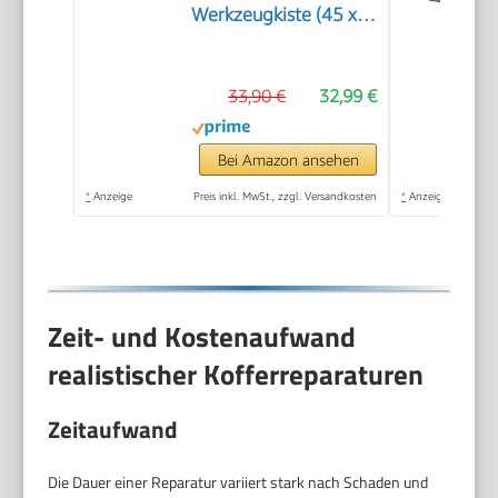
Werkzeugkiste (45 x
21 x 21 cm),
Cantilever mit
33,90 €
32,99 €
Klemmschutz für
Werkzeuge &
Zubehör, mit
Bei Amazon ansehen
vollständig
*
Anzeige
Preis inkl. MwSt., zzgl. Versandkosten
*
Anzeige
zugänglichen
Fächern) 1-94-738
Zeit- und Kostenaufwand
realistischer Kofferreparaturen
Zeitaufwand
Die Dauer einer Reparatur variiert stark nach Schaden und