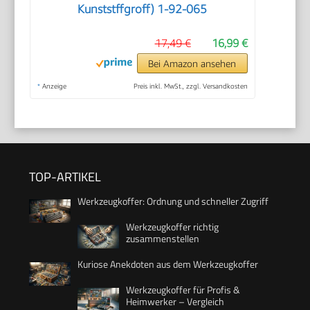
Kunststffgroff) 1-92-065
17,49 €
16,99 €
Bei Amazon ansehen
*
Anzeige
Preis inkl. MwSt., zzgl. Versandkosten
TOP-ARTIKEL
Werkzeugkoffer: Ordnung und schneller Zugriff
Werkzeugkoffer richtig
zusammenstellen
Kuriose Anekdoten aus dem Werkzeugkoffer
Werkzeugkoffer für Profis &
Heimwerker – Vergleich