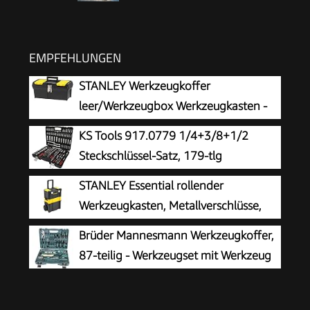
EMPFEHLUNGEN
STANLEY Werkzeugkoffer
leer/Werkzeugbox Werkzeugkasten -
Werkzeugkiste (16 Zoll, mit herausnehmbarer
KS Tools 917.0779 1/4+3/8+1/2
Ablage, zwei Organizern, Metallschließen,
Steckschlüssel-Satz, 179-tlg
Kunststffgroff) 1-92-065
STANLEY Essential rollender
Werkzeugkasten, Metallverschlüsse,
STST1-80151
Brüder Mannesmann Werkzeugkoffer,
87-teilig - Werkzeugset mit Werkzeug
aus Chrom-Vanadium-Stahl - inkl.
Schraubendreher, Zangen, Hammer,