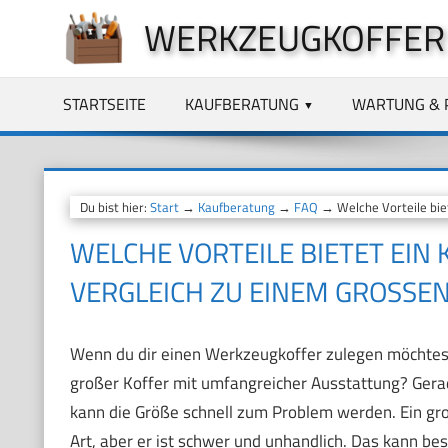
Zum
WERKZEUGKOFFER
Inhalt
springen
STARTSEITE
KAUFBERATUNG
WARTUNG & 
Du bist hier:
Start
→
Kaufberatung
→
FAQ
→ Welche Vorteile bie
WELCHE VORTEILE BIETET EI
VERGLEICH ZU EINEM GROSSEN
Wenn du dir einen Werkzeugkoffer zulegen möchtest,
großer Koffer mit umfangreicher Ausstattung? Gerade
kann die Größe schnell zum Problem werden. Ein gro
Art, aber er ist schwer und unhandlich. Das kann be