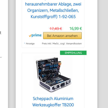
herausnehmbarer Ablage, zwei
Organizern, Metallschließen,
Kunststffgroff) 1-92-065
17,49 €
16,99 €
t
Bei Amazon ansehen
*
Anzeige
Preis inkl. MwSt., zzgl. Versandkosten
EMPFEHLUNG
Scheppach Aluminium
Werkzeugkoffer TB200