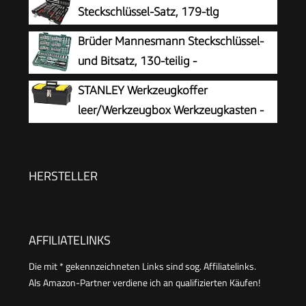
Steckschlüssel-Satz, 179-tlg
Brüder Mannesmann Steckschlüssel-
und Bitsatz, 130-teilig -
Werkzeugkoffer mit Ratsche,
STANLEY Werkzeugkoffer
Schraubendreher, Sechskantschlüssel,
leer/Werkzeugbox Werkzeugkasten -
Stecknüssen & 100 Bits - aus Chrom-Vanadium-
Werkzeugkiste (16 Zoll, mit herausnehmbarer
Stahl | M29166
Ablage, zwei Organizern, Metallschließen,
Kunststffgroff) 1-92-065
HERSTELLER
AFFILIATELINKS
Die mit * gekennzeichneten Links sind sog. Affiliatelinks.
Als Amazon-Partner verdiene ich an qualifizierten Käufen!