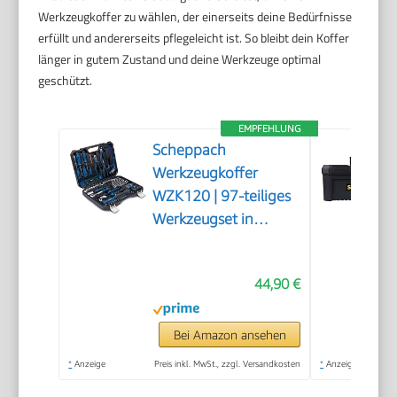
Werkzeugkoffer zu wählen, der einerseits deine Bedürfnisse
erfüllt und andererseits pflegeleicht ist. So bleibt dein Koffer
länger in gutem Zustand und deine Werkzeuge optimal
geschützt.
EMPFEHLUNG
Scheppach
Werkzeugkoffer
WZK120 | 97-teiliges
Werkzeugset in
stabilem
Kunststoffkoffer |
44,90 €
Werkzeuge mit
gummiertem Griff |
Biteinsätze,
Bei Amazon ansehen
Schraubendreher,
*
Anzeige
Preis inkl. MwSt., zzgl. Versandkosten
*
Anzeige
Sechskant-