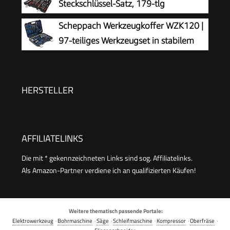
Steckschlüssel-Satz, 179-tlg
Stecknüssen & 100 Bits - aus Chrom-Vanadium-
Scheppach Werkzeugkoffer WZK120 |
Stahl | M29166
97-teiliges Werkzeugset in stabilem
Kunststoffkoffer | Werkzeuge mit
gummiertem Griff | Biteinsätze,
Schraubendreher, Sechskant-
HERSTELLER
Steckschlüsseleinsätze uvm.
AFFILIATELINKS
Die mit * gekennzeichneten Links sind sog. Affiliatelinks.
Als Amazon-Partner verdiene ich an qualifizierten Käufen!
Weitere thematisch passende Portale:
Elektrowerkzeug
·
Bohrmaschine
·
Säge
·
Schleifmaschine
·
Kompressor
·
Oberfräse
·