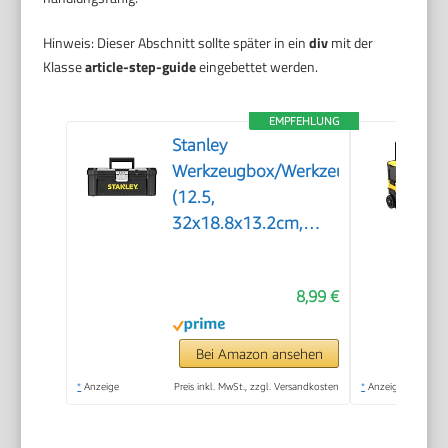
Hinweis: Dieser Abschnitt sollte später in ein
div
mit der
Klasse
article-step-guide
eingebettet werden.
EMPFEHLUNG
Stanley
Werkzeugbox/Werkzeugkoffer
(12.5,
32x18.8x13.2cm,
Werkzeugkasten mit
Metallschließen,
8,99 €
Organizer für
Kleinteile und
Zubehör,
Bei Amazon ansehen
entnehmbare Trage)
*
Anzeige
Preis inkl. MwSt., zzgl. Versandkosten
*
Anzeige
STST1-75515