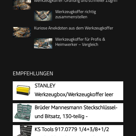
Werkzeugkoffer: Ordnung und schneller Zugriff
Werkzeugkoffer richtig
zusammenstellen
Kuriose Anekdoten aus dem Werkzeugkoffer
Werkzeugkoffer für Profis &
Heimwerker – Vergleich
EMPFEHLUNGEN
STANLEY
Werkzeugbox/Werkzeugkoffer leer
Werkzeugkasten - Werkzeugkiste (45 x
Brüder Mannesmann Steckschlüssel-
21 x 21 cm), Cantilever mit Klemmschutz für
und Bitsatz, 130-teilig -
Werkzeuge & Zubehör, mit vollständig
Werkzeugkoffer mit Ratsche,
KS Tools 917.0779 1/4+3/8+1/2
zugänglichen Fächern) 1-94-738
Schraubendreher, Sechskantschlüssel,