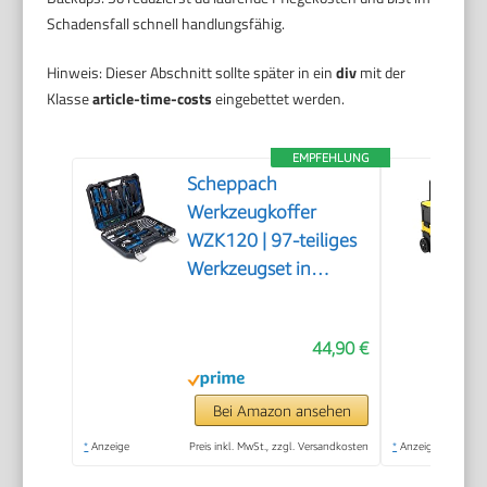
Schadensfall schnell handlungsfähig.
Hinweis: Dieser Abschnitt sollte später in ein
div
mit der
Klasse
article-time-costs
eingebettet werden.
EMPFEHLUNG
Scheppach
Werkzeugkoffer
WZK120 | 97-teiliges
Werkzeugset in
stabilem
Kunststoffkoffer |
44,90 €
Werkzeuge mit
gummiertem Griff |
Biteinsätze,
Bei Amazon ansehen
Schraubendreher,
*
Anzeige
Preis inkl. MwSt., zzgl. Versandkosten
*
Anzeige
Sechskant-