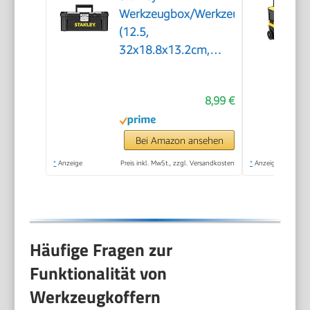
Werkzeugbox/Werkzeugkoffer
(12.5,
32x18.8x13.2cm,
Werkzeugkasten mit
Metallschließen,
8,99 €
Organizer für
Kleinteile und
Zubehör,
Bei Amazon ansehen
entnehmbare Trage)
*
Anzeige
Preis inkl. MwSt., zzgl. Versandkosten
*
Anzeige
STST1-75515
Häufige Fragen zur
Funktionalität von
Werkzeugkoffern