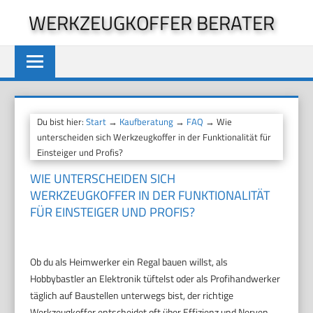
Zum
WERKZEUGKOFFER BERATER
Inhalt
springen
Du bist hier:
Start
→
Kaufberatung
→
FAQ
→ Wie
unterscheiden sich Werkzeugkoffer in der Funktionalität für
Einsteiger und Profis?
WIE UNTERSCHEIDEN SICH
WERKZEUGKOFFER IN DER FUNKTIONALITÄT
FÜR EINSTEIGER UND PROFIS?
Ob du als Heimwerker ein Regal bauen willst, als
Hobbybastler an Elektronik tüftelst oder als Profihandwerker
täglich auf Baustellen unterwegs bist, der richtige
Werkzeugkoffer entscheidet oft über Effizienz und Nerven.