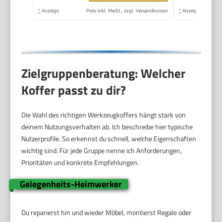
entnehmbare Trage)
*
Anzeige
Preis inkl. MwSt., zzgl. Versandkosten
*
Anzeige
STST1-75515
Zielgruppenberatung: Welcher
Koffer passt zu dir?
Die Wahl des richtigen Werkzeugkoffers hängt stark von
deinem Nutzungsverhalten ab. Ich beschreibe hier typische
Nutzerprofile. So erkennst du schnell, welche Eigenschaften
wichtig sind. Für jede Gruppe nenne ich Anforderungen,
Prioritäten und konkrete Empfehlungen.
Gelegenheits-Heimwerker
Du reparierst hin und wieder Möbel, montierst Regale oder