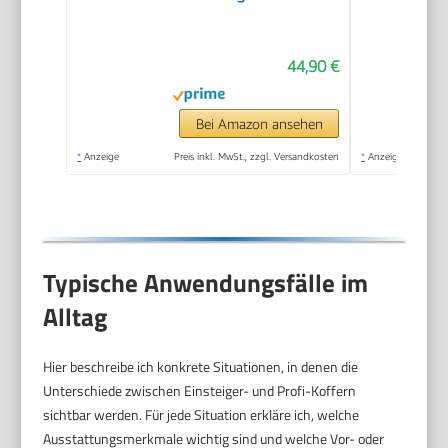
stabilem
Kunststoffkoffer |
44,90 €
Werkzeuge mit
gummiertem Griff |
Biteinsätze,
Bei Amazon ansehen
Schraubendreher,
*
Anzeige
Preis inkl. MwSt., zzgl. Versandkosten
*
Anzeige
Sechskant-
Steckschlüsseleinsätze
uvm.
Typische Anwendungsfälle im
Alltag
Hier beschreibe ich konkrete Situationen, in denen die
Unterschiede zwischen Einsteiger- und Profi-Koffern
sichtbar werden. Für jede Situation erkläre ich, welche
Ausstattungsmerkmale wichtig sind und welche Vor- oder