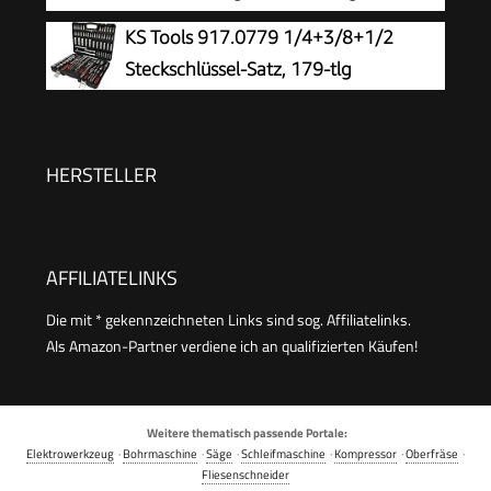
Wasserwaage, Stecknüsse & Bits | M29084
Werkzeugkiste (16 Zoll, mit herausnehmbarer
KS Tools 917.0779 1/4+3/8+1/2
Ablage, zwei Organizern, Metallschließen,
Steckschlüssel-Satz, 179-tlg
Kunststffgroff) 1-92-065
HERSTELLER
AFFILIATELINKS
Die mit * gekennzeichneten Links sind sog. Affiliatelinks.
Als Amazon-Partner verdiene ich an qualifizierten Käufen!
Weitere thematisch passende Portale:
Elektrowerkzeug
·
Bohrmaschine
·
Säge
·
Schleifmaschine
·
Kompressor
·
Oberfräse
·
Fliesenschneider