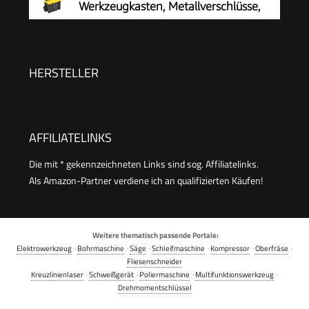
Werkzeugkasten, Metallverschlüsse,
Sechskantschlüssel, Verlängerungsstücken,
STST1-80151
Stecknüssen & Bits|M98430
HERSTELLER
AFFILIATELINKS
Die mit * gekennzeichneten Links sind sog. Affiliatelinks.
Als Amazon-Partner verdiene ich an qualifizierten Käufen!
Weitere thematisch passende Portale:
Elektrowerkzeug
·
Bohrmaschine
·
Säge
·
Schleifmaschine
·
Kompressor
·
Oberfräse
·
Fliesenschneider
Kreuzlinienlaser
·
Schweißgerät
·
Poliermaschine
·
Multifunktionswerkzeug
·
Drehmomentschlüssel