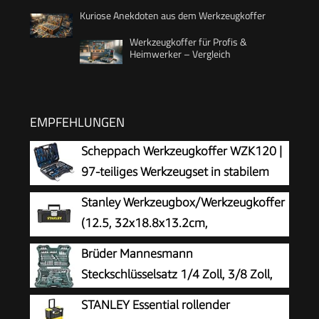
Kuriose Anekdoten aus dem Werkzeugkoffer
Werkzeugkoffer für Profis &
Heimwerker – Vergleich
EMPFEHLUNGEN
Scheppach Werkzeugkoffer WZK120 |
97-teiliges Werkzeugset in stabilem
Kunststoffkoffer | Werkzeuge mit
Stanley Werkzeugbox/Werkzeugkoffer
gummiertem Griff | Biteinsätze,
(12.5, 32x18.8x13.2cm,
Schraubendreher, Sechskant-
Werkzeugkasten mit Metallschließen,
Brüder Mannesmann
Steckschlüsseleinsätze uvm.
Organizer für Kleinteile und Zubehör,
Steckschlüsselsatz 1/4 Zoll, 3/8 Zoll,
entnehmbare Trage) STST1-75515
1/2 Zoll, 215-teilig - Werkzeugkoffer
STANLEY Essential rollender
mit Ratschen, Schraubendreher,