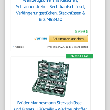
Werkzeugkoffer mit Ratschen,
Schraubendreher, Sechskantschlüssel,
Verlängerungsstücken, Stecknüssen &
Bits|M98430
99,99 €
Bei Amazon ansehen
*
Anzeige
Preis inkl. MwSt., zzgl. Versandkosten
EMPFEHLUNG
Brüder Mannesmann Steckschlüssel-
und Bitsatz, 130-teilig - Werkzeugkoffer